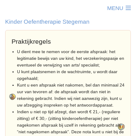
MENU
Kinder Oefentherapie Stegeman
Home
Praktijkregels
Kinderoefentherapie
T
U dient mee te nemen voor de eerste afspraak: het
Werkwijze
legitimatie bewijs van uw kind, het verzekeringspasje en
K
T
Therapeuten
eventueel de verwijzing van arts/ specialist;
0
I
U kunt plaatsnemen in de wachtruimte, u wordt daar
Praktijkinfo
2
d
opgehaald;
T
Samenwerking
Kunt u een afspraak niet nakomen, bel dan minimaal 24
j
p
O
uur van tevoren af: de afspraak wordt dan niet in
Contact
2
A
rekening gebracht. Indien wij niet aanwezig zijn, kunt u
T
Aanmelden
4
h
uw afzegging inspreken op het antwoordapparaat.
V
Indien u niet op tijd afzegt, dan wordt € 21,- (reguliere
j
zitting) of € 30,- (zitting kinderoefentherapie) per niet
B
4
s
nagekomen afspraak bij uzelf in rekening gebracht als
P
6
“niet nagekomen afspraak”. Deze nota kunt u niet bij de
K