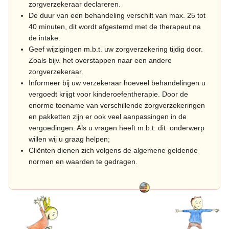
j
zorgverzekeraar declareren.
K
De duur van een behandeling verschilt van max. 25 tot
6
T
40 minuten, dit wordt afgestemd met de therapeut na
1
de intake.
P
j
Geef wijzigingen m.b.t. uw zorgverzekering tijdig door.
Zoals bijv. het overstappen naar een andere
1
zorgverzekeraar.
1
Informeer bij uw verzekeraar hoeveel behandelingen u
j
vergoedt krijgt voor kinderoefentherapie. Door de
enorme toename van verschillende zorgverzekeringen
en pakketten zijn er ook veel aanpassingen in de
vergoedingen. Als u vragen heeft m.b.t. dit onderwerp
willen wij u graag helpen;
Cliënten dienen zich volgens de algemene geldende
normen en waarden te gedragen.