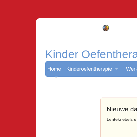
Kinder Oefenther
Home
Kinderoefentherapie
Werk
Kinderoefentherapie
In d
0-2 jaar
A
Nieuwe da
Lentekriebels 
2-4 jaar
Op