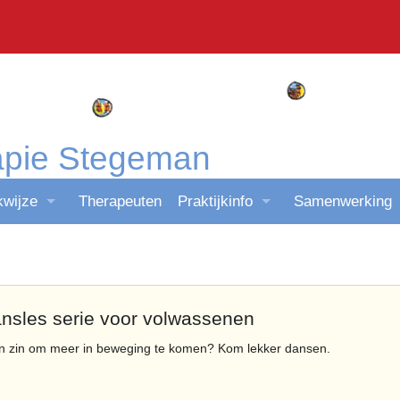
apie Stegeman
wijze
Therapeuten
Praktijkinfo
Samenwerking
e praktijk
Openingstijden
an huis
Tarieven
nsles serie voor volwassenen
en zin om meer in beweging te komen? Kom lekker dansen.
 school
Vergoeding