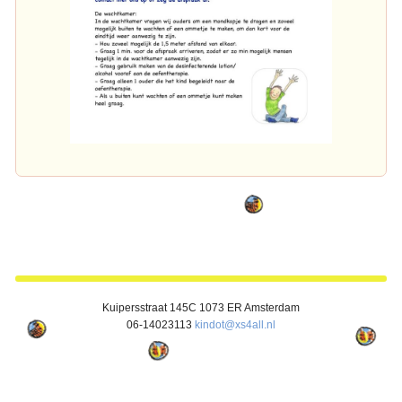
j
K
6
T
1
P
j
1
1
j
Kuipersstraat 145C 1073 ER Amsterdam
06-14023113
kindot@xs4all.nl