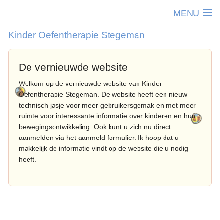
MENU
Kinder Oefentherapie Stegeman
Home
De vernieuwde website
Kinderoefentherapie
T
Welkom op de vernieuwde website van Kinder
Werkwijze
Oefentherapie Stegeman. De website heeft een nieuw
K
T
Therapeuten
technisch jasje voor meer gebruikersgemak en met meer
0
I
ruimte voor interessante informatie over kinderen en hun
Praktijkinfo
2
d
bewegingsontwikkeling. Ook kunt u zich nu direct
T
Samenwerking
aanmelden via het aanmeld formulier. Ik hoop dat u
j
p
O
makkelijk de informatie vindt op de website die u nodig
Contact
2
A
heeft.
T
Aanmelden
4
h
V
j
B
4
s
P
6
K