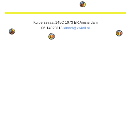
j
K
6
T
1
P
Kuipersstraat 145C 1073 ER Amsterdam
j
06-14023113
kindot@xs4all.nl
1
1
j