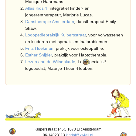
Monique Haarmans.
Alles Kids?!
, integratief kinder- en
jongerentherapeut, Marjorie Lucas.
Danstherapie Amsterdam
, danstherapeut Emily
Shaw.
Logopediepraktijk Kuipersstraat
, voor volwassenen
en kinderen met spraak- en taalproblemen.
Frits Hoekman
, praktijk voor osteopathie.
Esther Snijder
, praktijk voor Haptotherapie.
Lezen aan de Witsenkade
, Leesspecialist/
logopedist, Maartje Thoen-Houben.
Kuipersstraat 145C 1073 ER Amsterdam
06-14023113
kindot@xs4all.nl