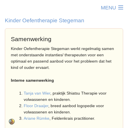
MENU
Kinder Oefentherapie Stegeman
Home
Samenwerking
Kinderoefentherapie
T
Kinder Oefentherapie Stegeman werkt regelmatig samen
Werkwijze
met onderstaande instanties/ therapeuten voor een
K
T
Therapeuten
optimaal en passend aanbod voor het probleem dat het
0
I
kind of ouder ervaart.
Praktijkinfo
2
d
T
Samenwerking
Interne samenwerking
j
p
O
Contact
2
A
Tanja van Wier
, praktijk Shiatsu Therapie voor
T
Aanmelden
4
h
volwassenen en kinderen.
V
j
Floor Draaijer
, breed aanbod logopedie voor
volwassenen en kinderen.
B
4
s
Ariane Rümke
, Feldenkrais practitioner.
P
6
K