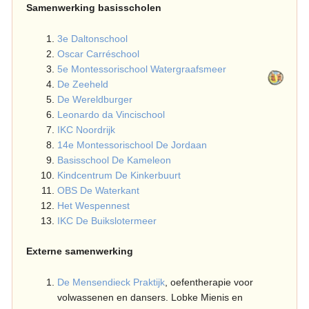
j
K
Samenwerking basisscholen
6
T
3e Daltonschool
1
P
Oscar Carréschool
j
5e Montessorischool Watergraafsmeer
De Zeeheld
1
De Wereldburger
1
Leonardo da Vincischool
j
IKC Noordrijk
14e Montessorischool De Jordaan
Basisschool De Kameleon
Kindcentrum De Kinkerbuurt
OBS De Waterkant
Het Wespennest
IKC De Buikslotermeer
Externe samenwerking
De Mensendieck Praktijk
, oefentherapie voor
volwassenen en dansers. Lobke Mienis en